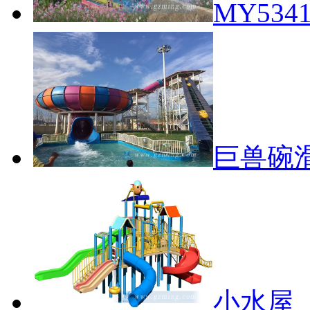
MY53
巨兽碗
小水屋